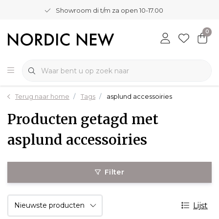
Showroom di t/m za open 10-17.00
0
Terug naar home
Tags
asplund accessoiries
Producten getagd met
asplund accessoiries
Filter
Lijst