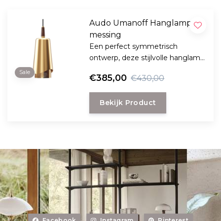
Audo Umanoff Hanglamp
messing
Een perfect symmetrisch
ontwerp, deze stijlvolle hanglamp
straalt een prachtig neerwaarts
Sale
€385,00
€430,00
licht bundel met een zachte,
gloed door de elegante messing
Bekijk Product
kap.
Facebook
Instagram
Pinterest