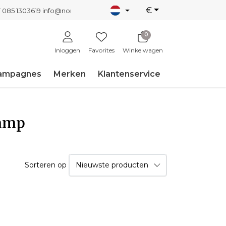
€
T 085 1303619
info@nordicnew.nl
0
Inloggen
Favorites
Winkelwagen
ampagnes
Merken
Klantenservice
lamp
Sorteren op