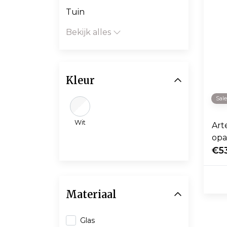
Tuin
Bekijk alles
Kleur
Sal
Wit
Art
opa
afw
€5
Materiaal
Glas