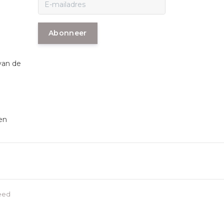
Abonneer
van de
en
eed