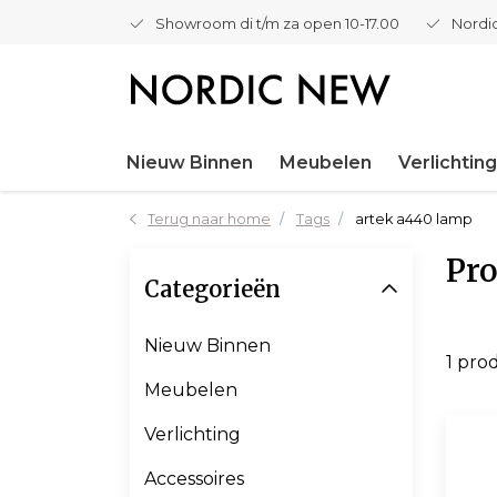
Showroom di t/m za open 10-17.00
Nordic
Nieuw Binnen
Meubelen
Verlichting
Terug naar home
Tags
artek a440 lamp
Pro
Categorieën
Nieuw Binnen
1 pro
Meubelen
Verlichting
Accessoires