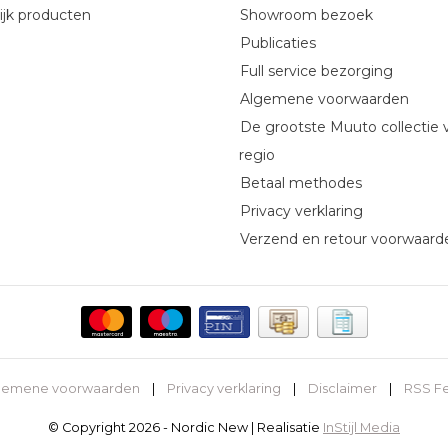
ijk producten
Showroom bezoek
Publicaties
Full service bezorging
Algemene voorwaarden
De grootste Muuto collectie 
regio
Betaal methodes
Privacy verklaring
Verzend en retour voorwaard
gemene voorwaarden
|
Privacy verklaring
|
Disclaimer
|
RSS F
© Copyright 2026 - Nordic New | Realisatie
InStijl Media