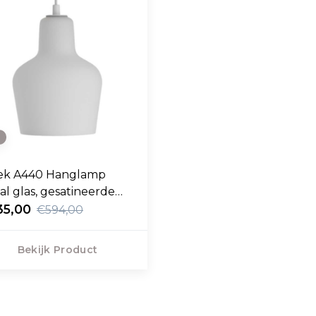
e
ek A440 Hanglamp
al glas, gesatineerde
erking
35,00
€594,00
Bekijk Product