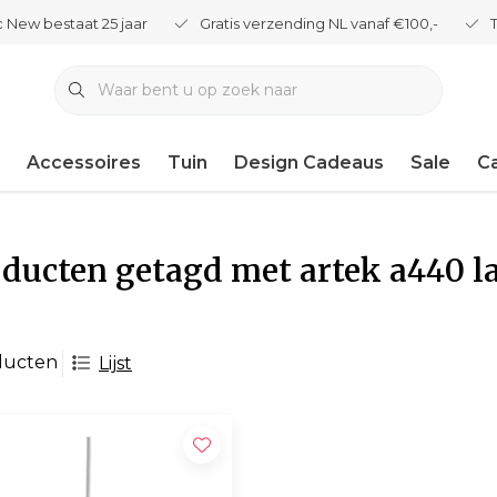
 New bestaat 25 jaar
Gratis verzending NL vanaf €100,-
Accessoires
Tuin
Design Cadeaus
Sale
C
ducten getagd met artek a440 
ducten
Lijst