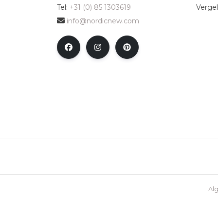
Tel:
+31 (0) 85 1303619
Vergel
info@nordicnew.com
Al