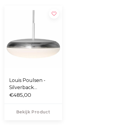
Louis Poulsen -
Silverback
Suspended
€485,00
hanglamp Ø29,5
Bekijk Product