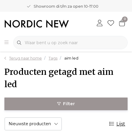
Showroom di t/m za open 10-17.00
0
Terug naar home
Tags
aim led
Producten getagd met aim
led
Filter
Lijst