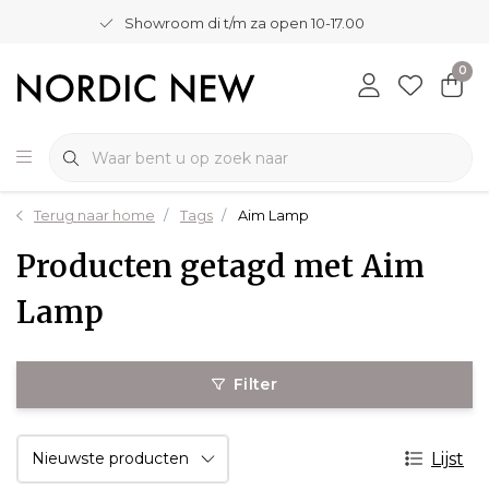
Showroom di t/m za open 10-17.00
0
Terug naar home
Tags
Aim Lamp
Producten getagd met Aim
Lamp
Filter
Lijst