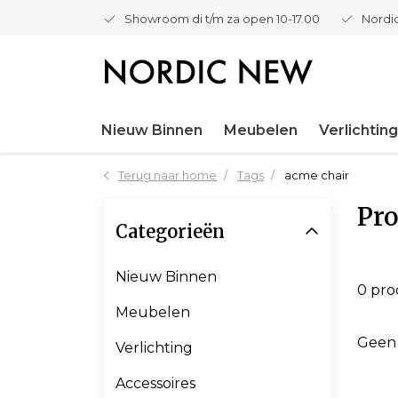
Showroom di t/m za open 10-17.00
Nordic
Nieuw Binnen
Meubelen
Verlichting
Terug naar home
Tags
acme chair
Pro
Categorieën
Nieuw Binnen
0 pr
Meubelen
Geen
Verlichting
Accessoires