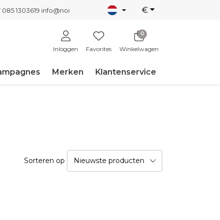
€
T 085 1303619
info@nordicnew.nl
0
Inloggen
Favorites
Winkelwagen
ampagnes
Merken
Klantenservice
Sorteren op