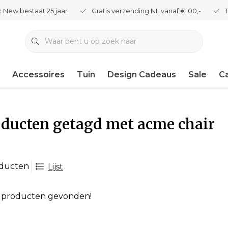
 New bestaat 25 jaar
Gratis verzending NL vanaf €100,-
Accessoires
Tuin
Design Cadeaus
Sale
C
ducten getagd met acme chair
oducten
Lijst
 producten gevonden!