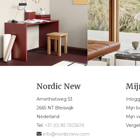
Nordic New
Mij
Amethistweg 53
Inlog
2665 NT Bleiswijk
Mijn b
Nederland
Mijn ve
Tel:
+31 (0) 85 1303619
Vergel
info@nordicnew.com