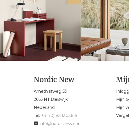
Nordic New
Mij
Amethistweg 53
Inlog
2665 NT Bleiswijk
Mijn b
Nederland
Mijn ve
Tel:
+31 (0) 85 1303619
Vergel
info@nordicnew.com