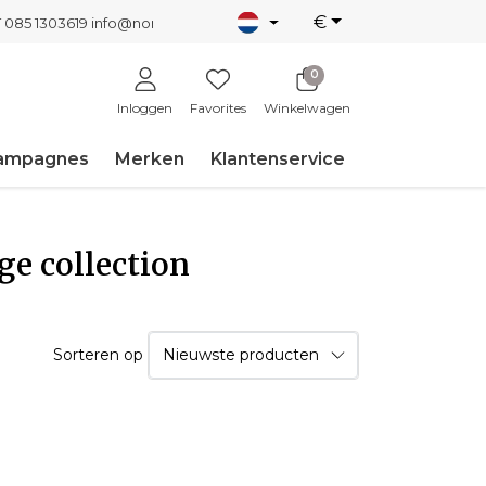
€
T 085 1303619
info@nordicnew.nl
0
Inloggen
Favorites
Winkelwagen
ampagnes
Merken
Klantenservice
ge collection
Sorteren op