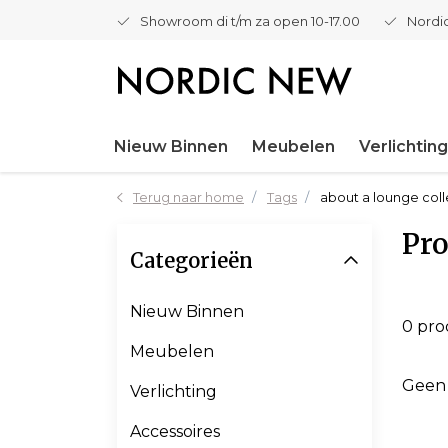
Showroom di t/m za open 10-17.00
Nordic
Nieuw Binnen
Meubelen
Verlichting
Terug naar home
Tags
about a lounge coll
Pro
Categorieën
Nieuw Binnen
0 pr
Meubelen
Geen
Verlichting
Accessoires