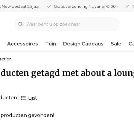
 New bestaat 25 jaar
Gratis verzending NL vanaf €100,-
Accessoires
Tuin
Design Cadeaus
Sale
C
ection
ducten getagd met about a loun
oducten
Lijst
 producten gevonden!