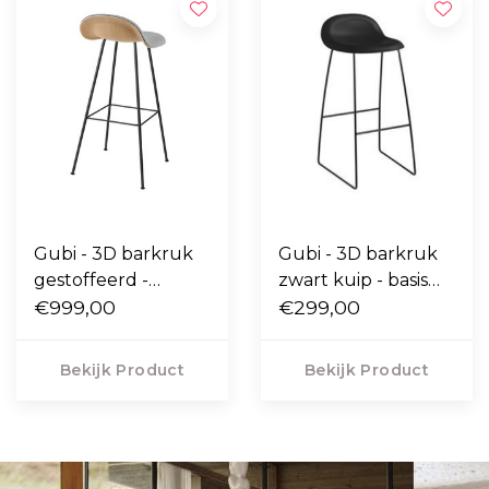
Gubi - 3D barkruk
Gubi - 3D barkruk
gestoffeerd -
zwart kuip - basis
center basis
€999,00
slede zwart
€299,00
Bekijk Product
Bekijk Product