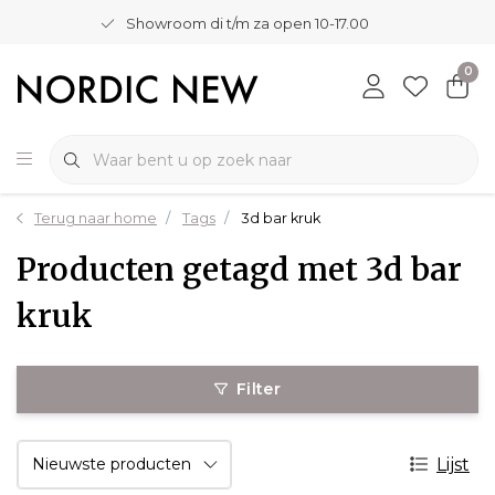
Showroom di t/m za open 10-17.00
0
Terug naar home
Tags
3d bar kruk
Producten getagd met 3d bar
kruk
Filter
Lijst