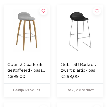
Gubi - 3D barkruk
Gubi - 3D Barkruk
gestoffeerd - basis
zwart plastic - basis
houten poten
€899,00
slede chrome
€299,00
Bekijk Product
Bekijk Product