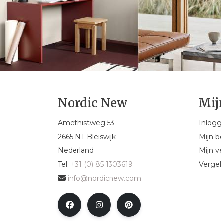
Nordic New
Mij
Amethistweg 53
Inlog
2665 NT Bleiswijk
Mijn b
Nederland
Mijn ve
Tel:
+31 (0) 85 1303619
Vergel
info@nordicnew.com