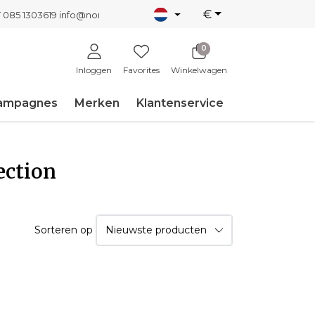
€
T 085 1303619
info@nordicnew.nl
0
Inloggen
Favorites
Winkelwagen
ampagnes
Merken
Klantenservice
ection
Sorteren op