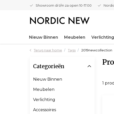
Showroom di t/m za open 10-17.00
Nordic
Nieuw Binnen
Meubelen
Verlichting
Terug naar home
Tags
2019newcollection
Pro
Categorieën
Nieuw Binnen
1 pro
Meubelen
Verlichting
Accessoires