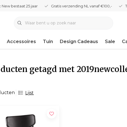
 New bestaat 25 jaar
Gratis verzending NL vanaf €100,-
Accessoires
Tuin
Design Cadeaus
Sale
C
ducten getagd met 2019newcoll
ducten
Lijst