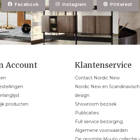
Facebook
Instagram
Pinterest
n Account
Klantenservice
gen
Contact Nordic New
estellingen
Nordic New en Scandinavisch
rlanglijst
design
ijk producten
Showroom bezoek
Publicaties
Full service bezorging
Algemene voorwaarden
De grootste Muuto collectie 