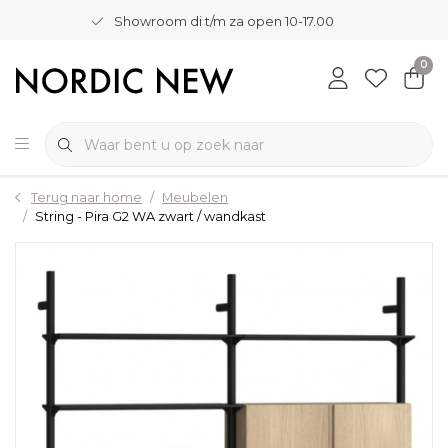
Showroom di t/m za open 10-17.00
0
Terug naar home
Meubelen
String - Pira G2 WA zwart / wandkast