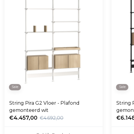
Sale
Sale
String Pira G2 Vloer - Plafond
String 
gemonteerd wit
gemont
€4.457,00
€6.14
€4.692,00