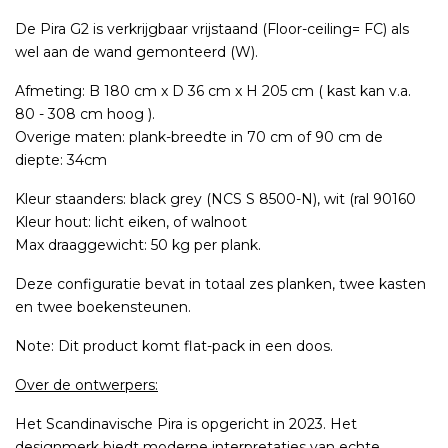
De Pira G2 is verkrijgbaar vrijstaand (Floor-ceiling= FC) als
wel aan de wand gemonteerd (W).
Afmeting: B 180 cm x D 36 cm x H 205 cm ( kast kan v.a.
80 - 308 cm hoog ).
Overige maten: plank-breedte in 70 cm of 90 cm de
diepte: 34cm
Kleur staanders: black grey (NCS S 8500-N), wit (ral 90160
Kleur hout: licht eiken, of walnoot
Max draaggewicht: 50 kg per plank.
Deze configuratie bevat in totaal zes planken, twee kasten
en twee boekensteunen.
Note: Dit product komt flat-pack in een doos.
Over de ontwerpers:
Het Scandinavische Pira is opgericht in 2023. Het
designmerk biedt moderne interpretaties van echte