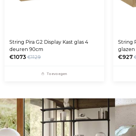
String Pira G2 Display Kast glas 4
String Pira G2 
deuren 90cm
glazen
€1073
€927
€1129
Toevoegen