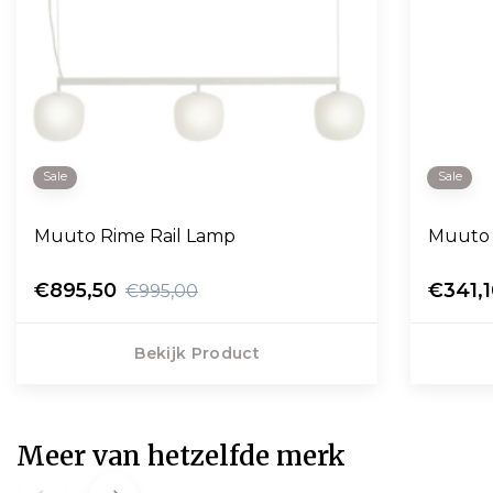
Sale
Sale
Muuto Rime Rail Lamp
Muuto
€895,50
€341,
€995,00
Bekijk Product
Meer van hetzelfde merk