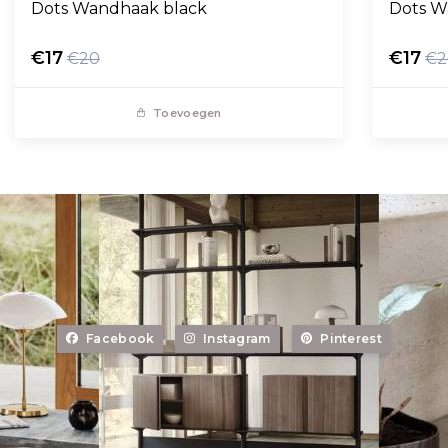
Dots Wandhaak black
Dots W
€17
€17
€20
€2
Toevoegen
Facebook
Instagram
Pinterest