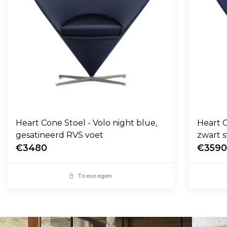
Heart Cone Stoel - Volo night blue,
Heart C
gesatineerd RVS voet
zwart s
€3480
€359
Toevoegen