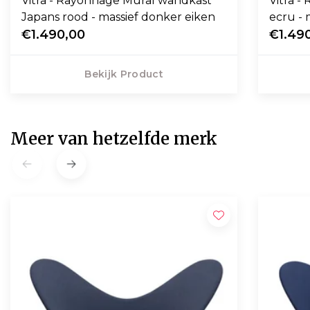
Vitra - Rayonnage Mural wandkast
Vitra 
Japans rood - massief donker eiken
ecru - 
€1.490,00
€1.49
Bekijk Product
Meer van hetzelfde merk