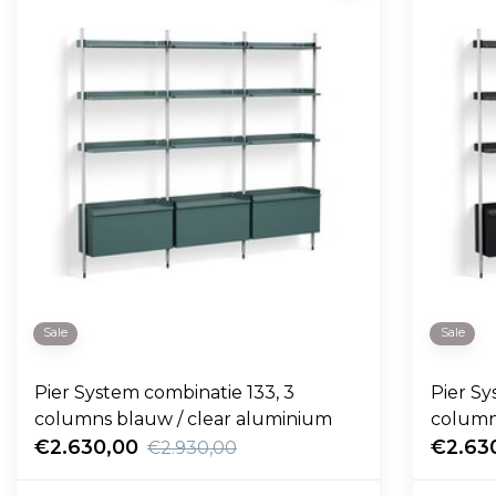
Sale
Sale
Pier System combinatie 133, 3
Pier Sy
columns blauw / clear aluminium
column
€2.630,00
€2.63
€2.930,00