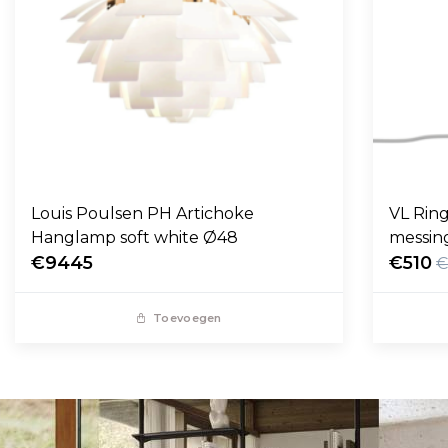
Louis Poulsen PH Artichoke
VL Ring
Hanglamp soft white Ø48
messin
€9445
€510
€
Toevoegen