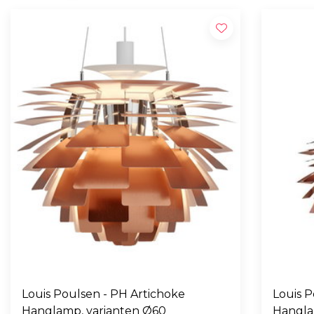
Louis Poulsen - PH Artichoke
Louis P
Hanglamp, varianten Ø60
Hangla