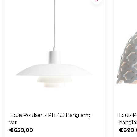
Louis Poulsen - PH 4/3 Hanglamp
Louis P
wit
hangl
€650,00
€690,