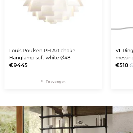
Louis Poulsen PH Artichoke
VL Ring
Hanglamp soft white Ø48
messin
€9445
€510
€
Toevoegen