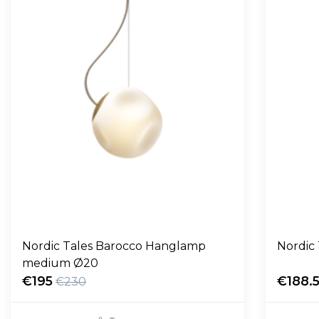
Nordic Tales Barocco Hanglamp
Nordic
medium Ø20
€195
€188.
€230