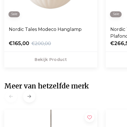
Sale
Sale
Nordic Tales Modeco Hanglamp
Nordic
Plafon
€165,00
€266,
€200,00
Bekijk Product
Meer van hetzelfde merk