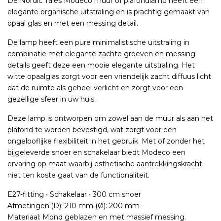
De Nordic Tales Modeco muur of plafondlamp heeft een
elegante organische uitstraling en is prachtig gemaakt van
opaal glas en met een messing detail.
De lamp heeft een pure minimalistische uitstraling in
combinatie met elegante zachte groeven en messing
details geeft deze een mooie elegante uitstraling. Het
witte opaalglas zorgt voor een vriendelijk zacht diffuus licht
dat de ruimte als geheel verlicht en zorgt voor een
gezellige sfeer in uw huis.
Deze lamp is ontworpen om zowel aan de muur als aan het
plafond te worden bevestigd, wat zorgt voor een
ongelooflijke flexibiliteit in het gebruik. Met of zonder het
bijgeleverde snoer en schakelaar biedt Modeco een
ervaring op maat waarbij esthetische aantrekkingskracht
niet ten koste gaat van de functionaliteit.
E27-fitting • Schakelaar • 300 cm snoer
Afmetingen:(D): 210 mm (Ø): 200 mm
Materiaal: Mond geblazen en met massief messing.