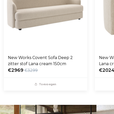
New Works Covent Sofa Deep 2
New Wo
zitter stof Lana cream 150cm
Lana c
€2969
€202
€3299
Toevoegen