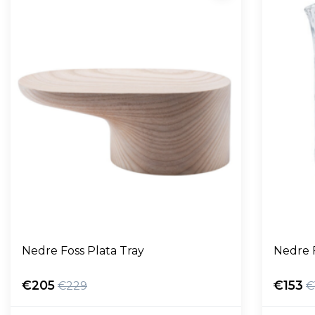
Nedre Foss Plata Tray
Nedre F
€205
€153
€229
€