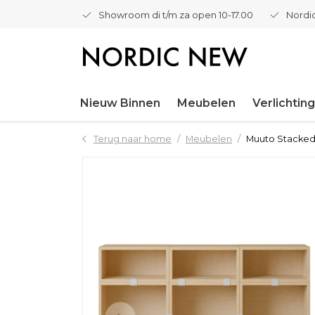
Showroom di t/m za open 10-17.00
Nordic
Nieuw Binnen
Meubelen
Verlichting
Terug naar home
Meubelen
Muuto Stacked 