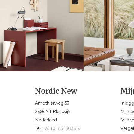
Nordic New
Mij
Amethistweg 53
Inlog
2665 NT Bleiswijk
Mijn b
Nederland
Mijn ve
Tel:
+31 (0) 85 1303619
Vergel