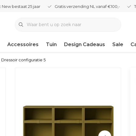
 New bestaat 25 jaar
Gratis verzending NL vanaf €100,-
Accessoires
Tuin
Design Cadeaus
Sale
C
Dressoir configuratie 5