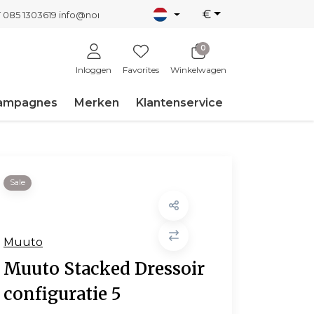
€
T 085 1303619
info@nordicnew.nl
0
Inloggen
Favorites
Winkelwagen
ampagnes
Merken
Klantenservice
Sale
Muuto
Muuto Stacked Dressoir
configuratie 5