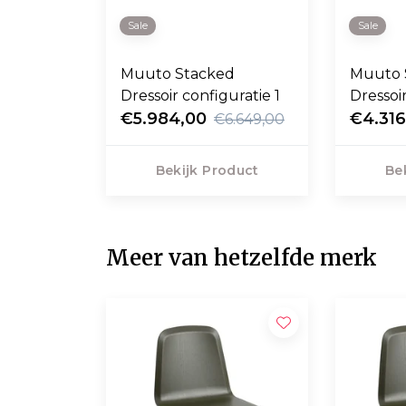
Sale
Sale
Muuto Stacked
Muuto 
Dressoir configuratie 1
Dressoi
€5.984,00
€4.316
€6.649,00
Bekijk Product
Be
Meer van hetzelfde merk