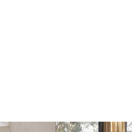
Dots Wandhaak yellow
Dots Wandhaak brown
beige
red
€17
€17
€20
€20
Toevoegen
Toevoegen