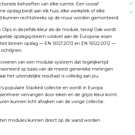
ctionele behoeften van elke ruimte. Een vooraf
e opslag biedt aan elk huis, elke werkplek of elke
rd kunnen rechtstreeks op de muur worden gemonteerd.
ips in dezelfde kleur als de module, terwijl Oak wordt
stapelde opslagsysteem voldoet aan de Europese eisen
liteit binnen opslag — EN 16121:2013 en EN 16122:2012 —
ichtlijnen.
 creëren van een modular systeem dat tegelijkertijd
mensioneerd op basis van de meest generieke metingen
het uiteindelijke resultaat is volledig aan jou.
's populaire Stacked collectie en wordt in Europa
ssenfineer vervangen door eiken en de grijze kleur komt
en kunnen licht afwijken van de vorige collectie.
sloten modules kunnen direct op de wand worden