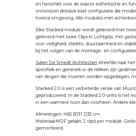
en herschikt voor de exacte esthetische en fun
ontworpen dressoir kast configuratie die modern
horeca omgeving. Alle modules met achterbo
Elke Stacked module wordt geleverd met twee Cl
geleverd met twee Clips in Lichtgrijs. Het ge
voor veiligheid, sterkte, duurzaamheid en stabi
bij het volgen van de montage- en configuratie r
Julien De Smedt Architecten
streefde naar het
specifiek en generiek is: de rekken zijn gedi
van dingen die moeten worden opgeslagen, maar 
Stacked 2.0 is een verbeterde versie van Muuto
geproduceerd. In de Stacked 2.0-units is het e
in een warmere toon dan voorheen. Andere kleur
Afmetingen: H65 B131 D35 cm.
Materiaal:MDF gelakt, 2 clips per module. Ge
gemonteerd.