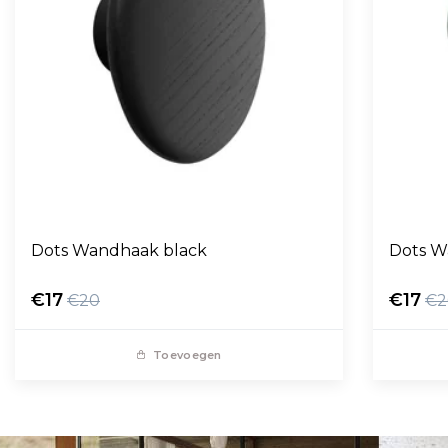
Dots Wandhaak black
Dots W
€17
€17
€20
€2
Toevoegen