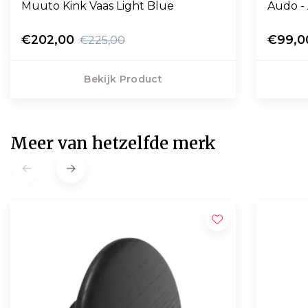
Muuto Kink Vaas Light Blue
Audo -
€202,00
€99,0
€225,00
Bekijk Product
Meer van hetzelfde merk