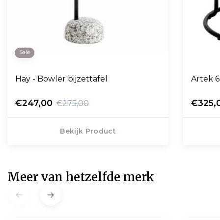
Sale
Hay - Bowler bijzettafel
Artek 6
€247,00
€325,
€275,00
Bekijk Product
Meer van hetzelfde merk