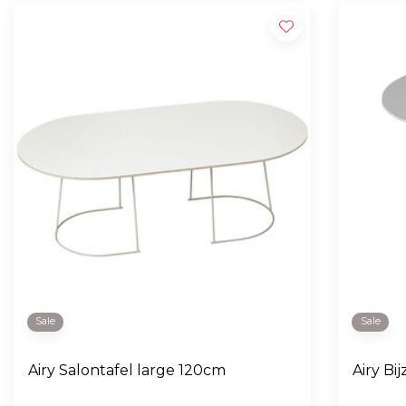
Sale
Sale
Airy Salontafel large 120cm
Airy Bij