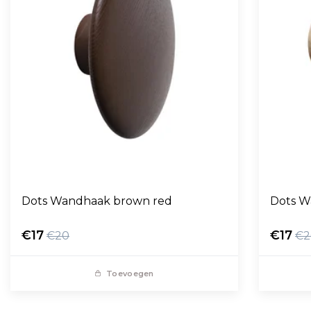
Dots Wandhaak brown red
Dots W
€17
€17
€20
€2
Toevoegen