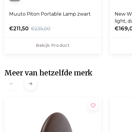
Muuto Piton Portable Lamp zwart
New Wo
light, 
€211,50
€169,
€235,00
Bekijk Product
Meer van hetzelfde merk