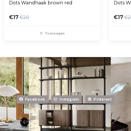
Dots Wandhaak brown red
Dots W
€17
€17
€20
€2
Toevoegen
Facebook
Instagram
Pinterest