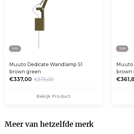
Sale
Sale
Muuto Dedicate Wandlamp S1
Muuto 
brown green
brown 
€337,00
€361,
€375,00
Bekijk Product
Meer van hetzelfde merk