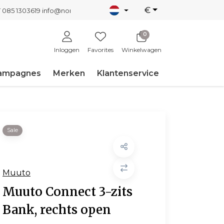
€
T 085 1303619
info@nordicnew.nl
0
Inloggen
Favorites
Winkelwagen
ampagnes
Merken
Klantenservice
Sale
Muuto
Muuto Connect 3-zits
Bank, rechts open