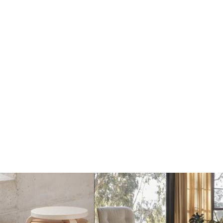
Dots Wandhaak yellow
Dots Wandhaak brown
beige
red
€17
€17
€20
€20
Toevoegen
Toevoegen