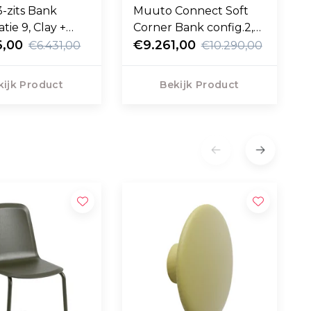
3-zits Bank
Muuto Connect Soft
tie 9, Clay +
Corner Bank config.2,
s
6,00
Ecriture 910 m. kussens
€9.261,00
€6.431,00
€10.290,00
kijk Product
Bekijk Product