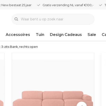
 New bestaat 25 jaar
Gratis verzending NL vanaf €100,-
Accessoires
Tuin
Design Cadeaus
Sale
C
3-zits Bank, rechts open