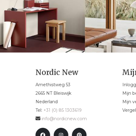
Nordic New
Mij
Amethistweg 53
Inlog
2665 NT Bleiswijk
Mijn b
Nederland
Mijn ve
Tel:
+31 (0) 85 1303619
Vergel
info@nordicnew.com