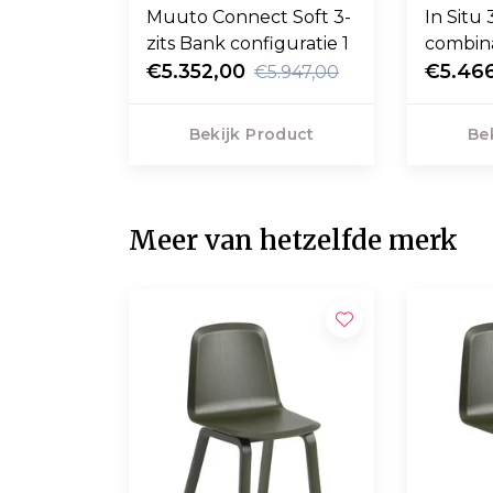
Muuto Connect Soft 3-
In Situ 
zits Bank configuratie 1
combina
€5.352,00
kussen
€5.46
€5.947,00
Bekijk Product
Be
Meer van hetzelfde merk