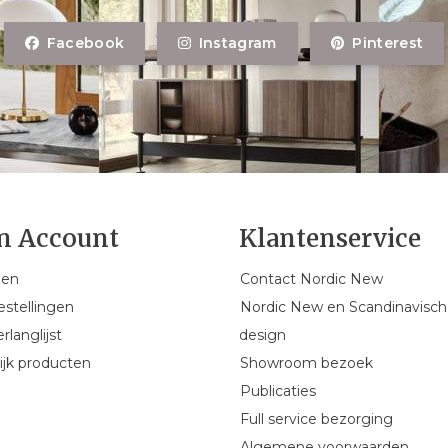
Facebook
Instagram
Pinterest
n Account
Klantenservice
gen
Contact Nordic New
estellingen
Nordic New en Scandinavisch
rlanglijst
design
ijk producten
Showroom bezoek
Publicaties
Full service bezorging
Algemene voorwaarden