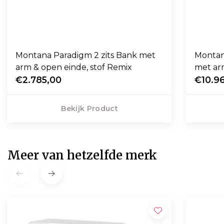
Montana Paradigm 2 zits Bank met
Montan
arm & open einde, stof Remix
met arm
€2.785,00
€10.9
Bekijk Product
Meer van hetzelfde merk