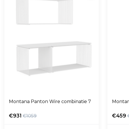
Montana Panton Wire combinatie 7
Montan
€931
€459
€1059