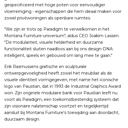
gespecificeerd met hoge poten voor eenvoudiger
vloerreiniging - eigenschappen die hem ideaal maken voor
zowel privéwoningen als openbare ruimtes.
"We zijn er trots op Paradigm te verwelkomen in het
Montana Furniture-universum", aldus CEO Joakim Lassen.
"De modulariteit, visuele helderheid en duurzame
functionaliteit sluiten naadloos aan bij ons design-DNA:
intelligent, speels en gebouwd om lang mee te gaan."
Erik Rasmussens grafische en sculpturale
ontwerpgevoeligheid heeft zowel het meubilair als de
visuele identiteit vormgegeven, met name het iconische
logo van Paustian, dat in 1993 de Industrial Graphics Award
won. Zijn originele modulaire bank voor Paustian leeft nu
voort als Paradigm, een toekomstbestendig systeem dat
zijn visionaire nalatenschap voortzet en tegelijkertijd
aansluit bij Montana Furniture's toewijding aan doordacht,
duurzaam design.