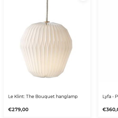
Le Klint: The Bouquet hanglamp
Lyfa -
€279,00
€360,