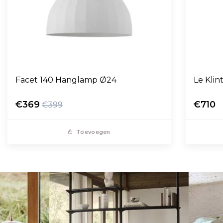
Facet 140 Hanglamp Ø24
Le Kli
€369
€710
€399
Toevoegen