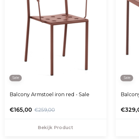
Sale
Sale
Balcony Armstoel iron red - Sale
Balcony
€165,00
€329,
€259,00
Bekijk Product