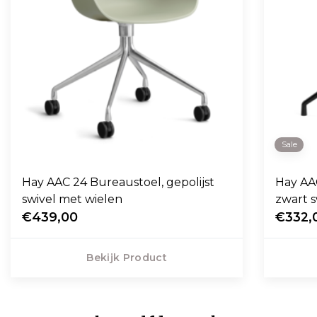
Sale
Hay AAC 24 Bureaustoel, gepolijst
Hay AAC 
swivel met wielen
zwart s
€439,00
€332,
Bekijk Product