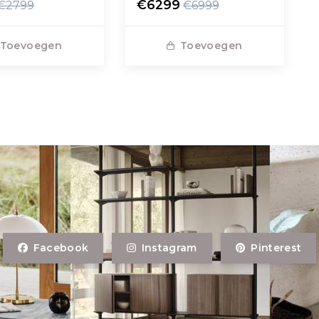
no 01 creme
€6299
€2799
€6999
Toevoegen
Toevoegen
Facebook
Instagram
Pinterest