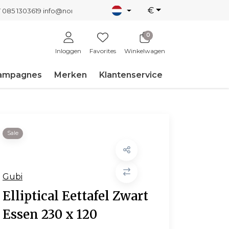
€
T 085 1303619
info@nordicnew.nl
0
Inloggen
Favorites
Winkelwagen
ampagnes
Merken
Klantenservice
Sale
Gubi
Elliptical Eettafel Zwart
Essen 230 x 120