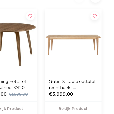
ning Eettafel
Gubi - S -table eettafel
alnoot Ø120
rechthoek -
,00
extendable
€3.999,00
€1.999,00
kijk Product
Bekijk Product