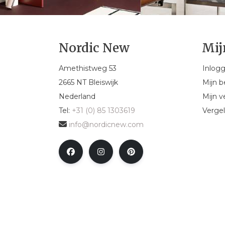
Nordic New
Mij
Amethistweg 53
Inlog
2665 NT Bleiswijk
Mijn b
Nederland
Mijn ve
Tel:
+31 (0) 85 1303619
Vergel
info@nordicnew.com