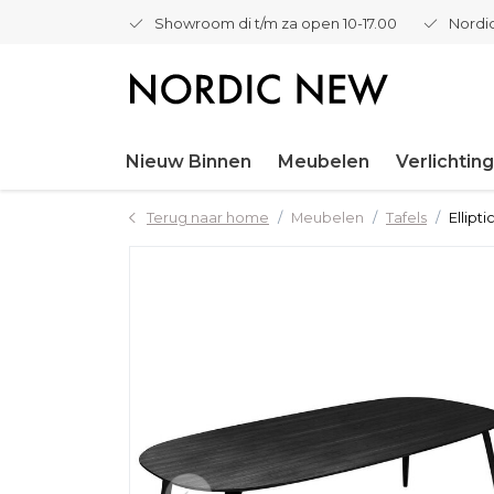
Showroom di t/m za open 10-17.00
Nordic
Nieuw Binnen
Meubelen
Verlichting
Terug naar home
Meubelen
Tafels
Ellipt