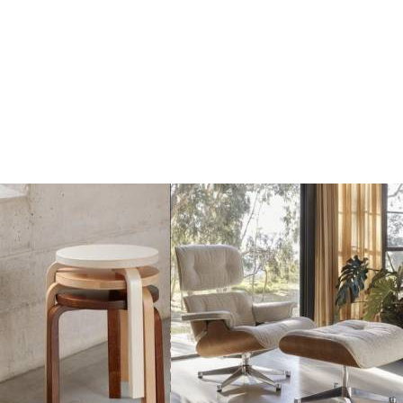
€8995
€1075
€9999
€1199
Toevoegen
Toevoegen