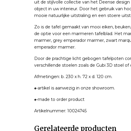
uit de stijlvolle collectie van het Deense desi
object in uw interieur. Door het gebruik van h
mooie natuurlijke uitstraling en een stoere uitstr
Zo is de tafel gemaakt van mooi eiken, beuken, 
de optie voor een marmeren tafelblad. Het marme
marmer, grey emperador marmer, zwart marqu
emperador marmer.
Door de prachtige licht gebogen tafelpoten com
verschillende stoelen zoals de Gubi 3D stoel o
Afmetingen: b. 230 x h. 72 x d. 120 cm.
♠-artikel is aanwezig in onze showroom.
♠-made to order product
Artikelnummer: 10024745
Gerelateerde producten