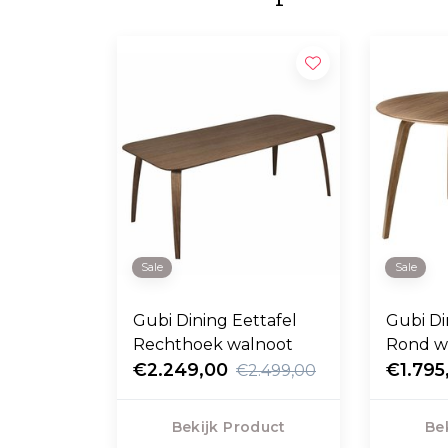
Sale
Sale
Gubi Dining Eettafel
Gubi Di
Rechthoek walnoot
Rond w
€2.249,00
€1.795
€2.499,00
Bekijk Product
Be