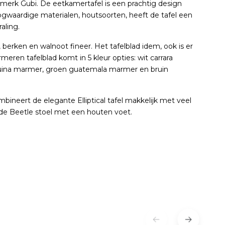
gn merk Gubi. De eetkamertafel is een prachtig design
oogwaardige materialen, houtsoorten, heeft de tafel een
aling.
berken en walnoot fineer. Het tafelblad idem, ook is er
ren tafelblad komt in 5 kleur opties: wit carrara
ina marmer, groen guatemala marmer en bruin
bineert de elegante Elliptical tafel makkelijk met veel
f de Beetle stoel met een houten voet.