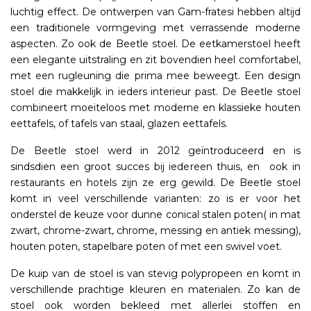
luchtig effect. De ontwerpen van Gam-fratesi hebben altijd
een traditionele vormgeving met verrassende moderne
aspecten. Zo ook de Beetle stoel. De eetkamerstoel heeft
een elegante uitstraling en zit bovendien heel comfortabel,
met een rugleuning die prima mee beweegt. Een design
stoel die makkelijk in ieders interieur past. De Beetle stoel
combineert moeiteloos met moderne en klassieke houten
eettafels, of tafels van staal, glazen eettafels.
De Beetle stoel werd in 2012 geïntroduceerd en is
sindsdien een groot succes bij iedereen thuis, en
ook in
restaurants en hotels zijn ze erg gewild. De Beetle stoel
komt in veel verschillende varianten: zo is er voor het
onderstel de keuze voor dunne conical stalen poten( in mat
zwart, chrome-zwart, chrome, messing en antiek messing),
houten poten, stapelbare poten of met een swivel voet.
De kuip van de stoel is van stevig polypropeen en komt in
verschillende prachtige kleuren en materialen. Zo kan de
stoel ook worden bekleed met allerlei stoffen en