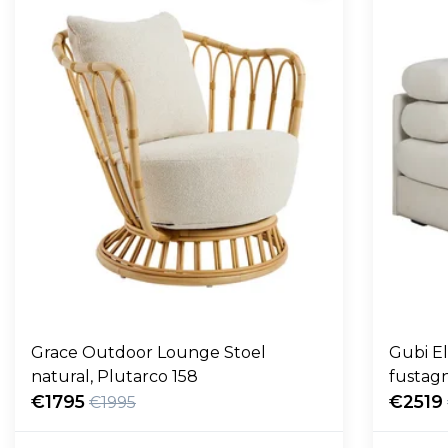
Grace Outdoor Lounge Stoel
Gubi E
natural, Plutarco 158
fustag
€1795
€2519
€1995