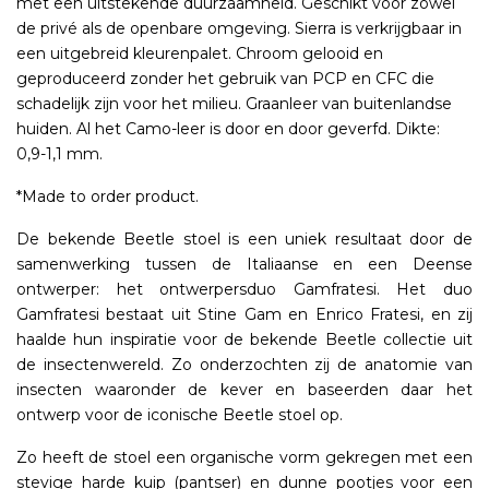
met een uitstekende duurzaamheid. Geschikt voor zowel
de privé als de openbare omgeving. Sierra is verkrijgbaar in
een uitgebreid kleurenpalet. Chroom gelooid en
geproduceerd zonder het gebruik van PCP en CFC die
schadelijk zijn voor het milieu. Graanleer van buitenlandse
huiden. Al het Camo-leer is door en door geverfd. Dikte:
0,9-1,1 mm.
*Made to order product.
De bekende Beetle stoel is een uniek resultaat door de
samenwerking tussen de Italiaanse en een Deense
ontwerper: het ontwerpersduo Gamfratesi. Het duo
Gamfratesi bestaat uit Stine Gam en Enrico Fratesi, en zij
haalde hun inspiratie voor de bekende Beetle collectie uit
de insectenwereld. Zo onderzochten zij de anatomie van
insecten waaronder de kever en baseerden daar het
ontwerp voor de iconische Beetle stoel op.
Zo heeft de stoel een organische vorm gekregen met een
stevige harde kuip (pantser) en dunne pootjes voor een