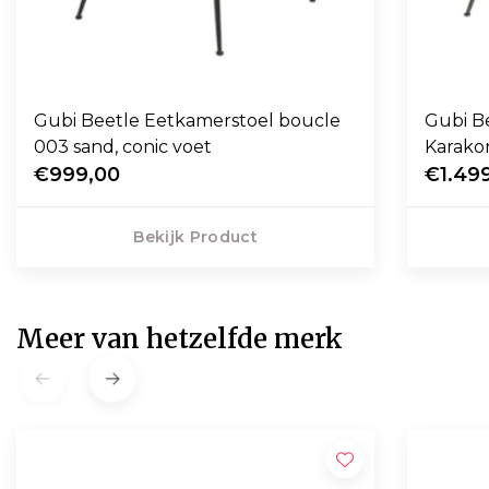
Gubi Beetle Eetkamerstoel boucle
Gubi B
003 sand, conic voet
Karako
€999,00
€1.49
Bekijk Product
Meer van hetzelfde merk