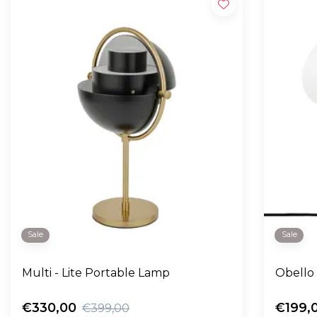
Sale
Sale
Multi - Lite Portable Lamp
Obello 
€330,00
€199,
€399,00