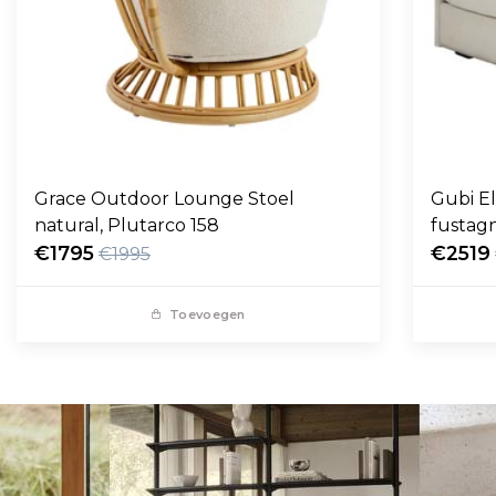
Grace Outdoor Lounge Stoel
Gubi E
natural, Plutarco 158
fustag
€1795
€2519
€1995
Toevoegen