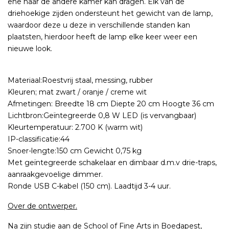
ene naar de andere kamer kan dragen. Elk van de
driehoekige zijden ondersteunt het gewicht van de lamp,
waardoor deze u deze in verschillende standen kan
plaatsten, hierdoor heeft de lamp elke keer weer een
nieuwe look.
Materiaal:Roestvrij staal, messing, rubber
Kleuren; mat zwart / oranje / creme wit
Afmetingen: Breedte 18 cm Diepte 20 cm Hoogte 36 cm
Lichtbron:Geïntegreerde 0,8 W LED (is vervangbaar)
Kleurtemperatuur: 2.700 K (warm wit)
IP-classificatie:44
Snoer-lengte:150 cm Gewicht 0,75 kg
Met geïntegreerde schakelaar en dimbaar d.m.v drie-traps,
aanraakgevoelige dimmer.
Ronde USB C-kabel (150 cm). Laadtijd 3-4 uur.
Over de ontwerper.
Na zijn studie aan de School of Fine Arts in Boedapest,