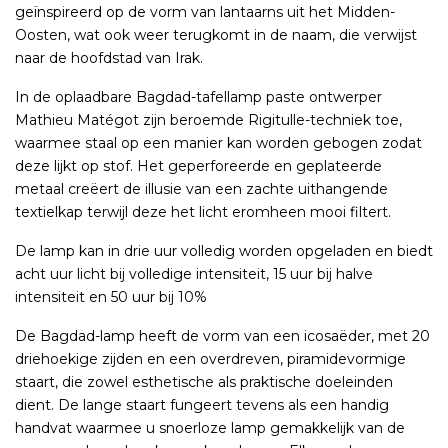
geïnspireerd op de vorm van lantaarns uit het Midden-
Oosten, wat ook weer terugkomt in de naam, die verwijst
naar de hoofdstad van Irak.
In de oplaadbare Bagdad-tafellamp paste ontwerper
Mathieu Matégot zijn beroemde Rigitulle-techniek toe,
waarmee staal op een manier kan worden gebogen zodat
deze lijkt op stof. Het geperforeerde en geplateerde
metaal creëert de illusie van een zachte uithangende
textielkap terwijl deze het licht eromheen mooi filtert.
De lamp kan in drie uur volledig worden opgeladen en biedt
acht uur licht bij volledige intensiteit, 15 uur bij halve
intensiteit en 50 uur bij 10%
De Bagdad-lamp heeft de vorm van een icosaëder, met 20
driehoekige zijden en een overdreven, piramidevormige
staart, die zowel esthetische als praktische doeleinden
dient. De lange staart fungeert tevens als een handig
handvat waarmee u snoerloze lamp gemakkelijk van de