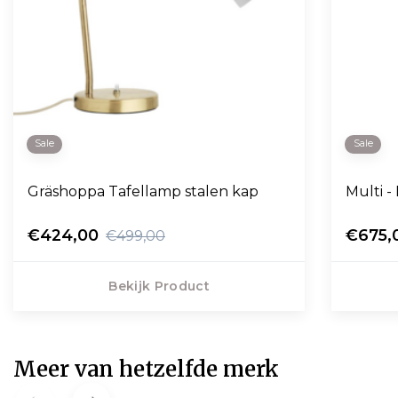
Sale
Sale
Gräshoppa Tafellamp stalen kap
Multi -
€424,00
€675,
€499,00
Bekijk Product
Meer van hetzelfde merk