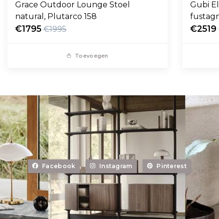
Grace Outdoor Lounge Stoel
Gubi E
natural, Plutarco 158
fustag
€1795
€2519
€1995
Toevoegen
Facebook
Instagram
Pinterest