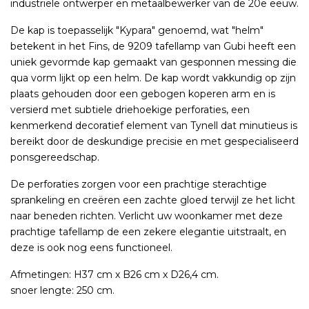
industriële ontwerper en metaalbewerker van de 20e eeuw.
De kap is toepasselijk "Kypara" genoemd, wat "helm"
betekent in het Fins, de 9209 tafellamp van Gubi heeft een
uniek gevormde kap gemaakt van gesponnen messing die
qua vorm lijkt op een helm. De kap wordt vakkundig op zijn
plaats gehouden door een gebogen koperen arm en is
versierd met subtiele driehoekige perforaties, een
kenmerkend decoratief element van Tynell dat minutieus is
bereikt door de deskundige precisie en met gespecialiseerd
ponsgereedschap.
De perforaties zorgen voor een prachtige sterachtige
sprankeling en creëren een zachte gloed terwijl ze het licht
naar beneden richten. Verlicht uw woonkamer met deze
prachtige tafellamp de een zekere elegantie uitstraalt, en
deze is ook nog eens functioneel.
Afmetingen: H37 cm x B26 cm x D26,4 cm.
snoer lengte: 250 cm.