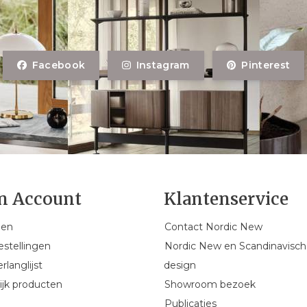
Facebook
Instagram
Pinterest
n Account
Klantenservice
gen
Contact Nordic New
estellingen
Nordic New en Scandinavisch
rlanglijst
design
ijk producten
Showroom bezoek
Publicaties