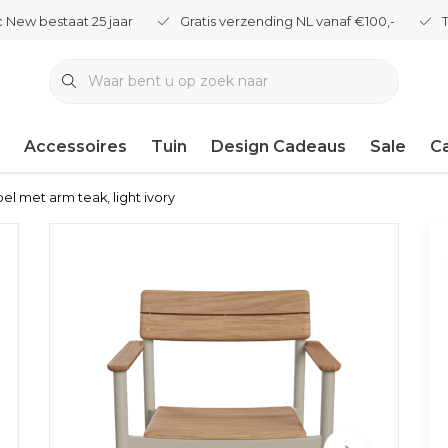
 New bestaat 25 jaar
Gratis verzending NL vanaf €100,-
Accessoires
Tuin
Design Cadeaus
Sale
C
el met arm teak, light ivory