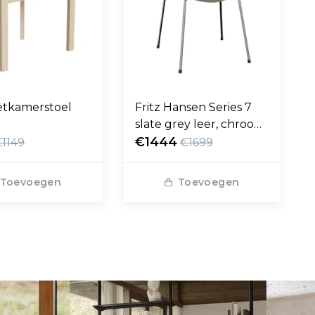
etkamerstoel
Fritz Hansen Series 7
slate grey leer, chroom
poten
€1444
€1149
€1699
Toevoegen
Toevoegen