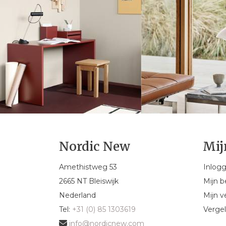
Nordic New
Mij
Amethistweg 53
Inlog
2665 NT Bleiswijk
Mijn b
Nederland
Mijn ve
Tel:
+31 (0) 85 1303619
Vergel
info@nordicnew.com