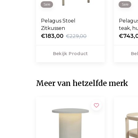
Sale
Sale
Pelagus Stoel
Pelagus
Zitkussen
teak, h
€183,00
€743,
€229,00
Bekijk Product
Be
Meer van hetzelfde merk