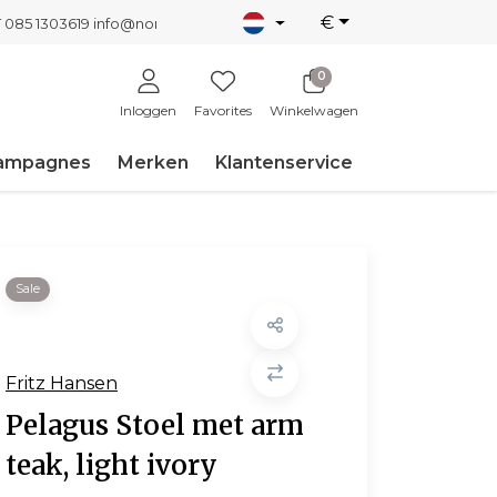
€
T 085 1303619
info@nordicnew.nl
0
Inloggen
Favorites
Winkelwagen
ampagnes
Merken
Klantenservice
Sale
Fritz Hansen
Pelagus Stoel met arm
teak, light ivory