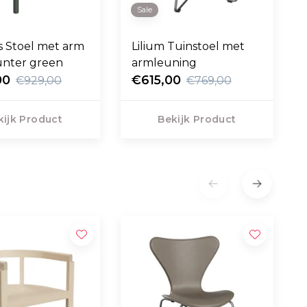
Sale
 Stoel met arm
Lilium Tuinstoel met
unter green
armleuning
00
€615,00
€929,00
€769,00
kijk Product
Bekijk Product