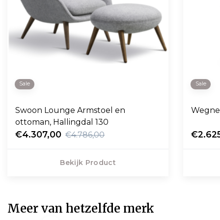
Sale
Sale
Swoon Lounge Armstoel en
Wegner
ottoman, Hallingdal 130
€4.307,00
€2.62
€4.786,00
Bekijk Product
Meer van hetzelfde merk