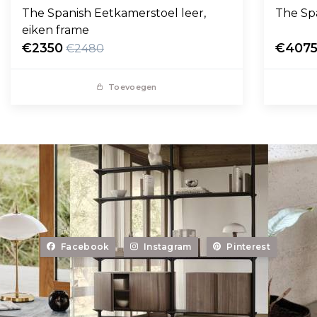
The Spanish Eetkamerstoel leer,
The Sp
eiken frame
€2350
€407
€2480
Toevoegen
Facebook
Instagram
Pinterest