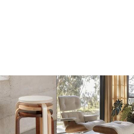
Finarte Vega
Finarte Vega
Vloerkleed Ochre
Vloerkleed Linen
€159
€159
Toevoegen
Toevoegen