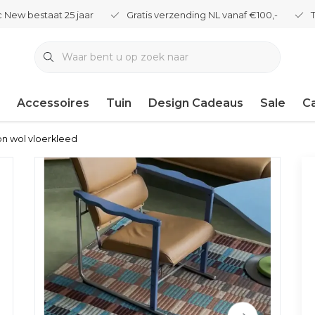
 New bestaat 25 jaar
Gratis verzending NL vanaf €100,-
Accessoires
Tuin
Design Cadeaus
Sale
C
on wol vloerkleed