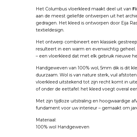
Het Columbus vloerkleed maakt deel uit van
Fi
aan de meest geliefde ontwerpen uit het archie
gedragen. Het kleed is ontworpen door Eija Rasi
textieldesign.
Het ontwerp combineert een klassiek gestreep
resulteert in een warm en evenwichtig geheel. 
– een vloerkleed dat met elk gebruik nieuwe her
Handgeweven van 100% wol, 5mm dik is dit klee
duurzaam. Wol is van nature sterk, vuil afstot
vloerkleed uitstekend tot zijn recht komt in 
of onder de eettafel: het kleed voegt overal ee
Met zijn tijdloze uitstraling en hoogwaardige a
fundament voor uw interieur – gemaakt om ja
Materiaal:
100% wol Handgeweven