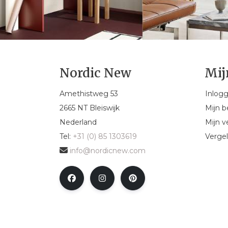
Nordic New
Mij
Amethistweg 53
Inlog
2665 NT Bleiswijk
Mijn b
Nederland
Mijn ve
Tel:
+31 (0) 85 1303619
Vergel
info@nordicnew.com