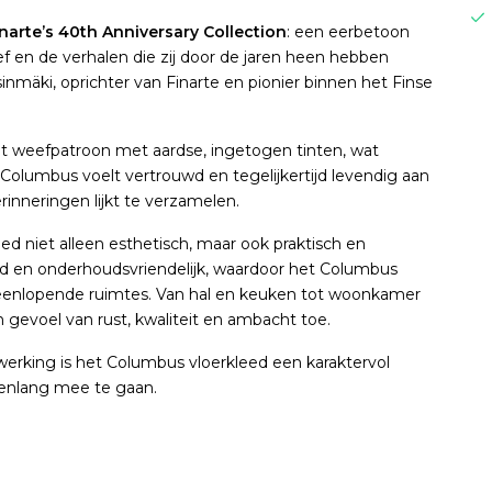
narte’s 40th Anniversary Collection
: een eerbetoon
f en de verhalen die zij door de jaren heen hebben
nmäki, oprichter van Finarte en pionier binnen het Finse
t weefpatroon met aardse, ingetogen tinten, wat
Columbus voelt vertrouwd en tegelijkertijd levendig aan
inneringen lijkt te verzamelen.
d niet alleen esthetisch, maar ook praktisch en
end en onderhoudsvriendelijk, waardoor het Columbus
uiteenlopende ruimtes. Van hal en keuken tot woonkamer
n gevoel van rust, kwaliteit en ambacht toe.
fwerking is het Columbus vloerkleed een karaktervol
renlang mee te gaan.