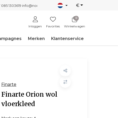
€
T 085 1303619
info@nordicnew.nl
0
Inloggen
Favorites
Winkelwagen
ampagnes
Merken
Klantenservice
Finarte
Finarte Orion wol
vloerkleed