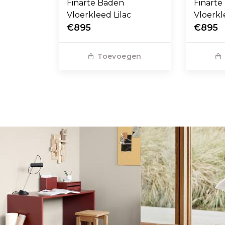
Finarte Baden
Finarte
Vloerkleed Lilac
Vloerkl
€895
€895
Toevoegen