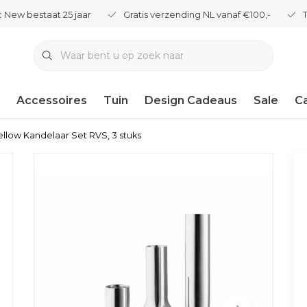
 New bestaat 25 jaar
Gratis verzending NL vanaf €100,-
Accessoires
Tuin
Design Cadeaus
Sale
C
llow Kandelaar Set RVS, 3 stuks