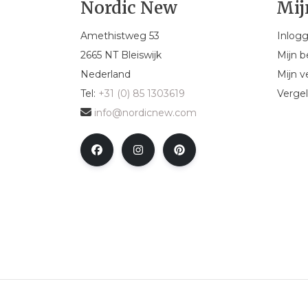
Nordic New
Mij
Amethistweg 53
Inlog
2665 NT Bleiswijk
Mijn b
Nederland
Mijn ve
Tel:
+31 (0) 85 1303619
Vergel
info@nordicnew.com