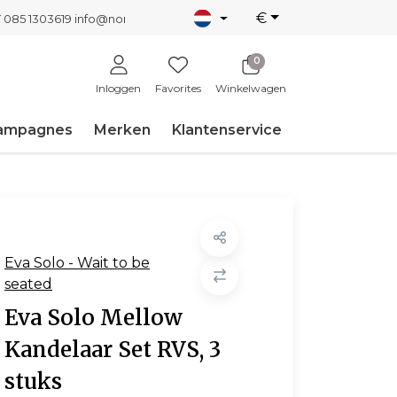
€
T 085 1303619
info@nordicnew.nl
0
Inloggen
Favorites
Winkelwagen
ampagnes
Merken
Klantenservice
Eva Solo - Wait to be
seated
Eva Solo Mellow
Kandelaar Set RVS, 3
stuks