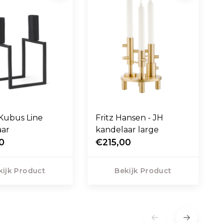
Kubus Line
Fritz Hansen - JH
aar
kandelaar large
0
€215,00
kijk Product
Bekijk Product