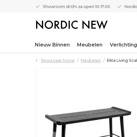
Showroom di t/m za open 10-17.00
Nordic
Nieuw Binnen
Meubelen
Verlichting
Terug naar home
Meubelen
Ekta Living Sca