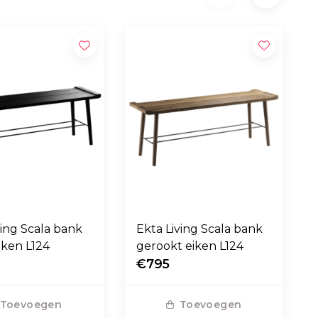
ving Scala bank
Ekta Living Scala bank
iken L124
gerookt eiken L124
€795
Toevoegen
Toevoegen