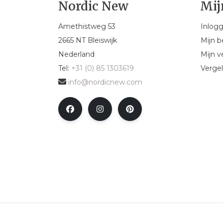
Nordic New
Mij
Amethistweg 53
Inlog
2665 NT Bleiswijk
Mijn b
Nederland
Mijn ve
Tel:
+31 (0) 85 1303619
Vergel
info@nordicnew.com