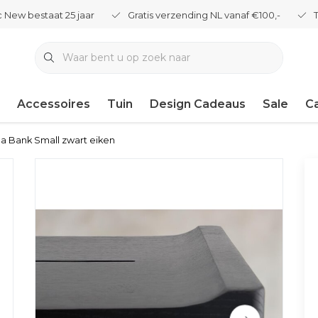
 New bestaat 25 jaar
Gratis verzending NL vanaf €100,-
Accessoires
Tuin
Design Cadeaus
Sale
C
la Bank Small zwart eiken