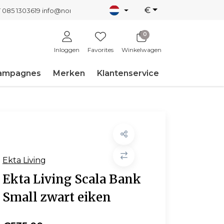
€
T 085 1303619
info@nordicnew.nl
0
Inloggen
Favorites
Winkelwagen
ampagnes
Merken
Klantenservice
Ekta Living
Ekta Living Scala Bank
Small zwart eiken