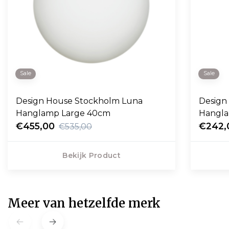
Sale
Sale
Design House Stockholm Luna
Design
Hanglamp Large 40cm
Hangla
€455,00
€242,
€535,00
Bekijk Product
Meer van hetzelfde merk