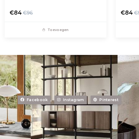
€84
€84
€96
€
Toevoegen
Facebook
Instagram
Pinterest