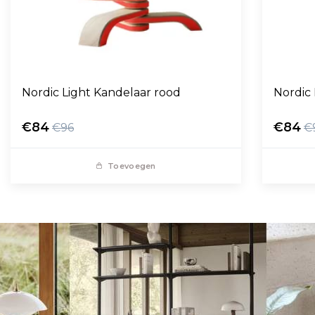
Nordic Light Kandelaar rood
Nordic
€84
€84
€96
€
Toevoegen