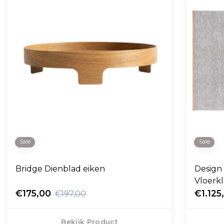
Sale
Sale
Bridge Dienblad eiken
Design 
Vloerk
€175,00
€1.125
€197,00
Bekijk Product