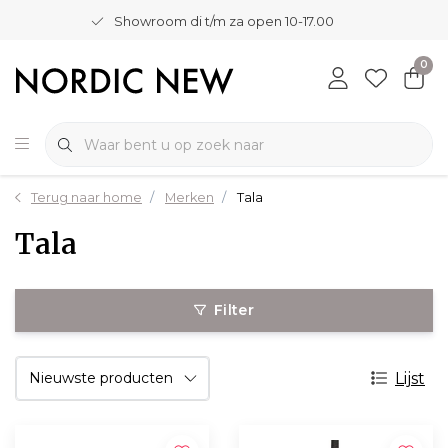
Showroom di t/m za open 10-17.00
0
Terug naar home
Merken
Tala
Tala
Filter
Lijst