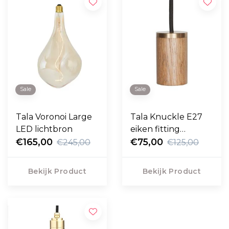
Sale
Sale
Tala Voronoi Large
Tala Knuckle E27
LED lichtbron
eiken fitting
€165,00
hanglamp
€75,00
€245,00
€125,00
Bekijk Product
Bekijk Product