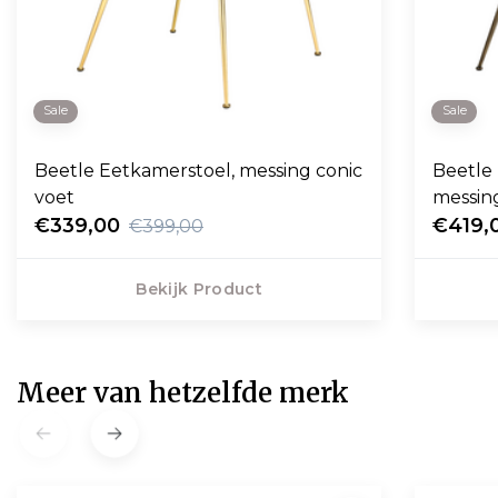
Sale
Sale
Beetle Eetkamerstoel, messing conic
Beetle 
voet
messin
€339,00
€419,
€399,00
Bekijk Product
Meer van hetzelfde merk