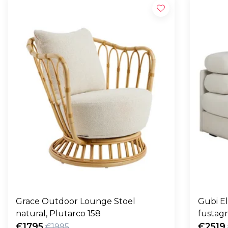
Grace Outdoor Lounge Stoel
Gubi E
natural, Plutarco 158
fustag
€1795
€2519
€1995