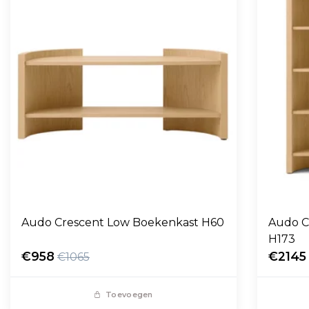
Audo Crescent Low Boekenkast H60
Audo C
H173
€958
€2145
€1065
Toevoegen