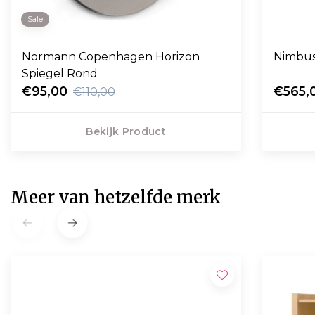
Sale
Normann Copenhagen Horizon
Nimbus
Spiegel Rond
€95,00
€565,
€110,00
Bekijk Product
Meer van hetzelfde merk