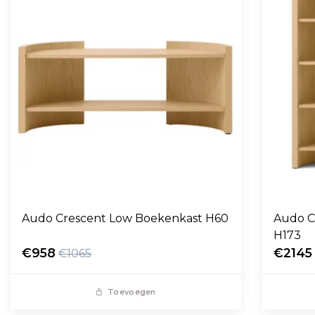
Audo Crescent Low Boekenkast H60
Audo C
H173
€958
€2145
€1065
Toevoegen