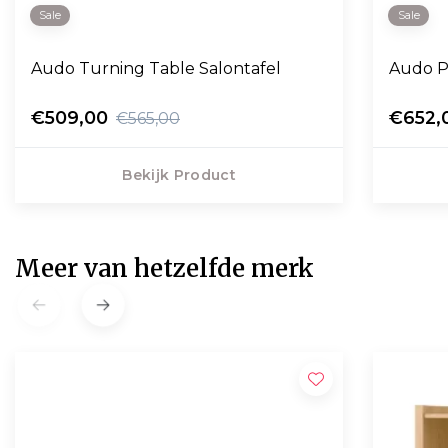
Sale
Sale
Audo Turning Table Salontafel
Audo P
€509,00
€652,
€565,00
Bekijk Product
Meer van hetzelfde merk