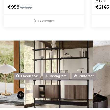
H173
€958
€2145
€1065
Toevoegen
Facebook
Instagram
Pinterest