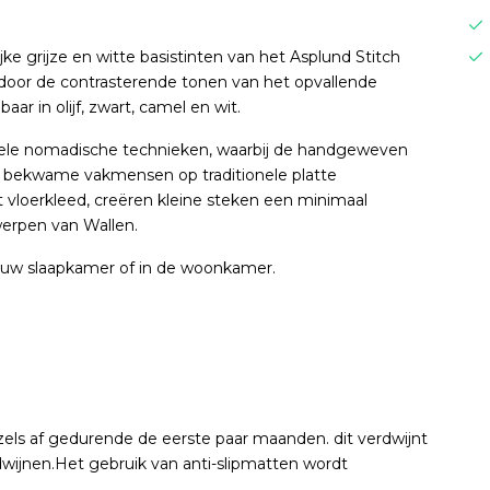
e grijze en witte basistinten van het Asplund Stitch
oor de contrasterende tonen van het opvallende
baar in olijf, zwart, camel en wit.
ionele nomadische technieken, waarbij de handgeweven
 bekwame vakmensen op traditionele platte
vloerkleed, creëren kleine steken een minimaal
werpen van Wallen.
 in uw slaapkamer of in de woonkamer.
zels af gedurende de eerste paar maanden. dit verdwijnt
rdwijnen.Het gebruik van anti-slipmatten wordt