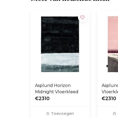
Asplund Horizon
Asplund
Midnight Vloerkleed
Vloerk
€2310
€2310
Toevoegen