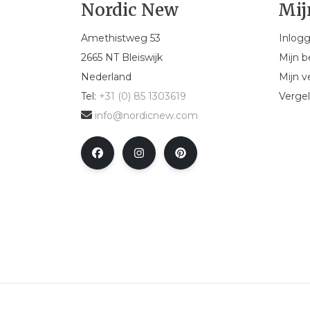
Nordic New
Mij
Amethistweg 53
Inlog
2665 NT Bleiswijk
Mijn b
Nederland
Mijn ve
Tel:
+31 (0) 85 1303619
Vergel
info@nordicnew.com