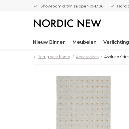
Showroom di t/m za open 10-17.00
Nordic
Nieuw Binnen
Meubelen
Verlichting
Terug naar home
Accessoires
Asplund Stitc