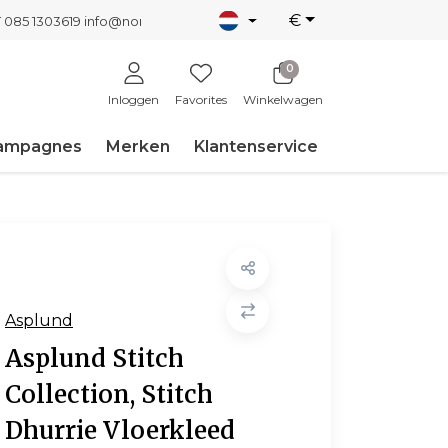
€
T 085 1303619
info@nordicnew.nl
0
Inloggen
Favorites
Winkelwagen
ampagnes
Merken
Klantenservice
Asplund
Asplund Stitch
Collection, Stitch
Dhurrie Vloerkleed