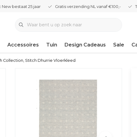
 New bestaat 25 jaar
Gratis verzending NL vanaf €100,-
Accessoires
Tuin
Design Cadeaus
Sale
C
h Collection, Stitch Dhurrie Vloerkleed