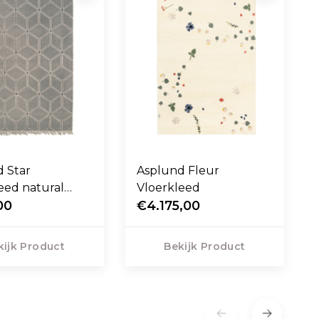
 Star
Asplund Fleur
eed natural
Vloerkleed
00
€4.175,00
kijk Product
Bekijk Product