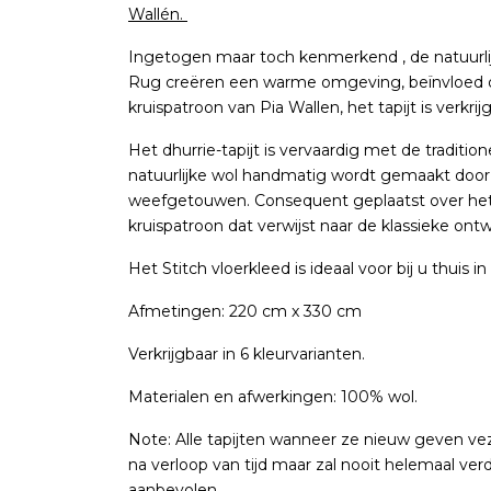
Wallén.
Ingetogen maar toch kenmerkend , de natuurlijk
Rug creëren een warme omgeving, beïnvloed d
kruispatroon van Pia Wallen, het tapijt is verkrijg
Het dhurrie-tapijt is vervaardig met de tradit
natuurlijke wol handmatig wordt gemaakt door
weefgetouwen. Consequent geplaatst over het 
kruispatroon dat verwijst naar de klassieke ont
Het Stitch vloerkleed is ideaal voor bij u thuis
Afmetingen: 220 cm x 330 cm
Verkrijgbaar in 6 kleurvarianten.
Materialen en afwerkingen: 100% wol.
Note: Alle tapijten wanneer ze nieuw geven ve
na verloop van tijd maar zal nooit helemaal ve
aanbevolen.