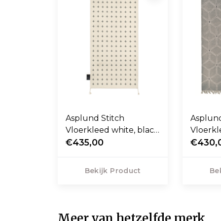
Asplund Stitch
Asplund
Vloerkleed white, black
Vloerkl
indigo
€435,00
grey
€430,
Bekijk Product
Be
Meer van hetzelfde merk