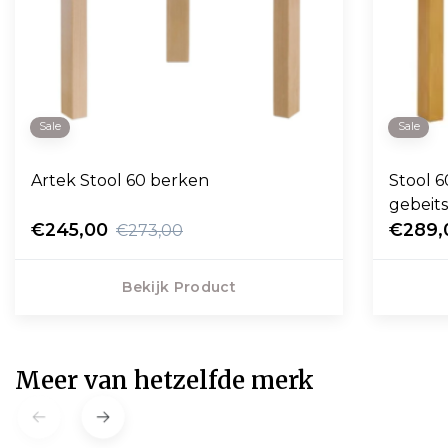
Sale
Sale
Artek Stool 60 berken
Stool 
gebeits
€245,00
€289,
€273,00
Bekijk Product
Meer van hetzelfde merk