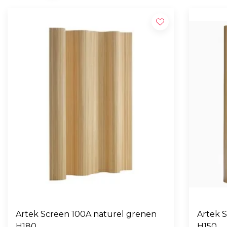
Artek Screen 100A naturel grenen
Artek 
H180
H150