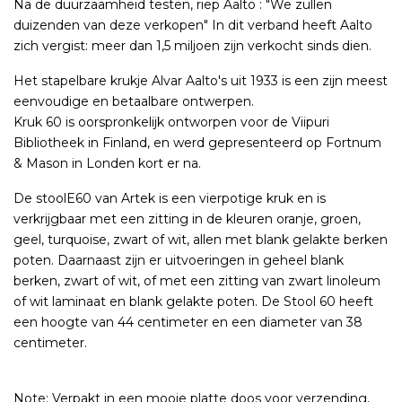
Na de duurzaamheid testen, riep Aalto : "We zullen
duizenden van deze verkopen" In dit verband heeft Aalto
zich vergist: meer dan 1,5 miljoen zijn verkocht sinds dien.
Het stapelbare krukje Alvar Aalto's uit 1933 is een zijn meest
eenvoudige en betaalbare ontwerpen.
Kruk 60 is oorspronkelijk ontworpen voor de Viipuri
Bibliotheek in Finland, en werd gepresenteerd op Fortnum
& Mason in Londen kort er na.
De stoolE60 van Artek is een vierpotige kruk en is
verkrijgbaar met een zitting in de kleuren oranje, groen,
geel, turquoise, zwart of wit, allen met blank gelakte berken
poten. Daarnaast zijn er uitvoeringen in geheel blank
berken, zwart of wit, of met een zitting van zwart linoleum
of wit laminaat en blank gelakte poten. De Stool 60 heeft
een hoogte van 44 centimeter en een diameter van 38
centimeter.
Note: Verpakt in een mooie platte doos voor verzending,