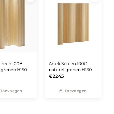
Screen 100B
Artek Screen 100C
l grenen H150
naturel grenen H130
0
€2245
Toevoegen
Toevoegen