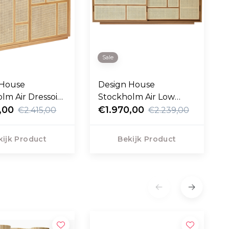
Sale
 House
Design House
lm Air Dressoir
Stockholm Air Low
,00
Dressoir eiken
€1.970,00
€2.415,00
€2.239,00
kijk Product
Bekijk Product