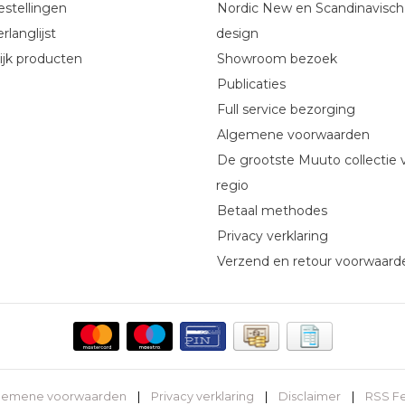
estellingen
Nordic New en Scandinavisch
rlanglijst
design
ijk producten
Showroom bezoek
Publicaties
Full service bezorging
Algemene voorwaarden
De grootste Muuto collectie 
regio
Betaal methodes
Privacy verklaring
Verzend en retour voorwaard
gemene voorwaarden
|
Privacy verklaring
|
Disclaimer
|
RSS F