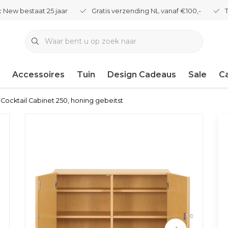
 New bestaat 25 jaar
Gratis verzending NL vanaf €100,-
Accessoires
Tuin
Design Cadeaus
Sale
C
 Cocktail Cabinet 250, honing gebeitst