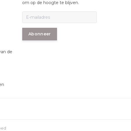
om op de hoogte te blijven.
Abonneer
van de
en
eed