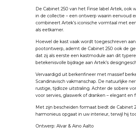
De Cabinet 250 van het Finse label Artek, ook w
in de collectie – een ontwerp waarin eenvoud e
combineert Artek’s iconische vormtaal met een
als eetkamer.
Hoewel de kast vaak wordt toegeschreven aan
pootontwerp, ademt de Cabinet 250 ook de gees
dat zij als eerste een kastmodule aan dit type
betekenisvolle bijdrage aan Artek’s designgesch
Vervaardigd uit berkenfineer met massief berk
Scandinavisch vakmanschap. De natuurlijke ne
rustige, tijdloze uitstraling. Achter de sobere
voor servies, glaswerk of dranken – elegant en f
Met zijn bescheiden formaat biedt de Cabinet 2
harmonieus opgaat in uw interieur, terwijl hij 
Ontwerp: Alvar & Aino Aalto