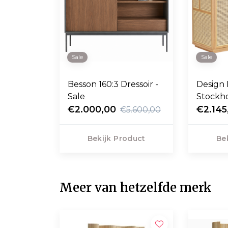
Sale
Sale
Besson 160:3 Dressoir -
Design
Sale
Stockho
€2.000,00
eiken
€2.145
€5.600,00
Bekijk Product
Be
Meer van hetzelfde merk