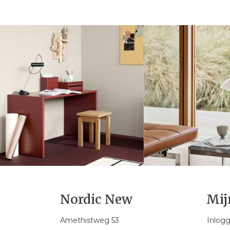
Nordic New
Mij
Amethistweg 53
Inlog