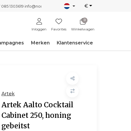
€
T 085 1303619
info@nordicnew.nl
0
Inloggen
Favorites
Winkelwagen
ampagnes
Merken
Klantenservice
Artek
Artek Aalto Cocktail
Cabinet 250, honing
gebeitst