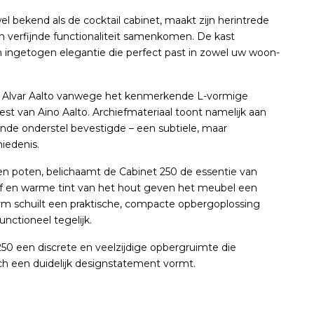
el bekend als de cocktail cabinet, maakt zijn herintrede
n verfijnde functionaliteit samenkomen. De kast
 ingetogen elegantie die perfect past in zowel uw woon-
 Alvar Aalto vanwege het kenmerkende L-vormige
t van Aino Aalto. Archiefmateriaal toont namelijk aan
rende onderstel bevestigde – een subtiele, maar
iedenis.
en poten, belichaamt de Cabinet 250 de essentie van
rf en warme tint van het hout geven het meubel een
 vorm schuilt een praktische, compacte opbergoplossing
unctioneel tegelijk.
50 een discrete en veelzijdige opbergruimte die
toch een duidelijk designstatement vormt.