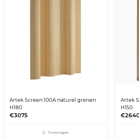
Artek Screen 100A naturel grenen
Artek 
H180
H150
€3075
€264
Toevoegen