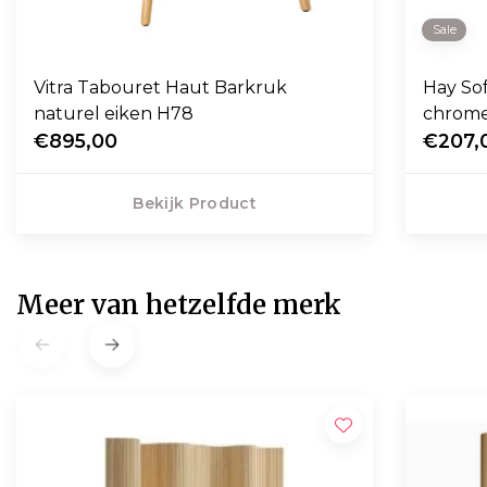
Sale
Vitra Tabouret Haut Barkruk
Hay So
naturel eiken H78
chrome
€895,00
€207,
Bekijk Product
Meer van hetzelfde merk