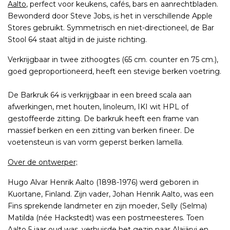
Aalto
, perfect voor keukens, cafés, bars en aanrechtbladen.
Bewonderd door Steve Jobs, is het in verschillende Apple
Stores gebruikt. Symmetrisch en niet-directioneel, de Bar
Stool 64 staat altijd in de juiste richting.
Verkrijgbaar in twee zithoogtes (65 cm. counter en 75 cm.),
goed geproportioneerd, heeft een stevige berken voetring.
De Barkruk 64 is verkrijgbaar in een breed scala aan
afwerkingen, met houten, linoleum, IKI wit HPL of
gestoffeerde zitting. De barkruk heeft een frame van
massief berken en een zitting van berken fineer. De
voetensteun is van vorm geperst berken lamella.
Over de ontwerper;
Hugo Alvar Henrik Aalto (1898-1976) werd geboren in
Kuortane, Finland. Zijn vader, Johan Henrik Aalto, was een
Fins sprekende landmeter en zijn moeder, Selly (Selma)
Matilda (née Hackstedt) was een postmeesteres. Toen
Aalto 5 jaar oud was, verhuisde het gezin naar Alajärvi en